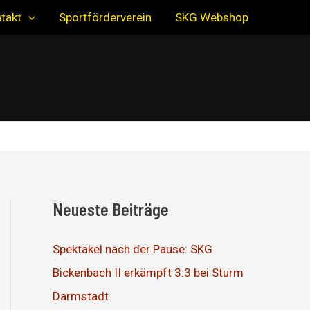
takt
Sportförderverein
SKG Webshop
Neueste Beiträge
Spektakel nach der Pause: SKG
Bickenbach II erkämpft 3:3 bei Sturm
Darmstadt