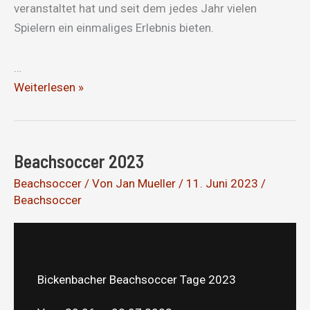
veranstaltet hat und seit dem jedes Jahr vielen
Spielern ein einmaliges Erlebnis bieten.
…
Beachsoccer
Weiterlesen »
2024
Beachsoccer 2023
Beachsoccer
/ Von
Jan Mueller
/
11. Juni 2023
/
Beachsoccer
Bickenbacher Beachsoccer Tage 2023