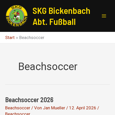
Zum
SKG Bickenbach
Inhalt
springen
Abt. Fußball
Start
Beachsoccer
Beachsoccer
Beachsoccer 2026
Beachsoccer
/ Von
Jan Mueller
/
12. April 2026
/
Beachsoccer