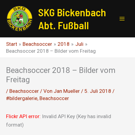
Zum
SKG Bickenbach
Inhalt
springen
Abt. Fußball
Start
Beachsoccer
2018
Juli
Beachsoccer 2018 – Bilder vom Freitag
Beachsoccer 2018 – Bilder vom
Freitag
/
Beachsoccer
/ Von
Jan Mueller
/
5. Juli 2018
/
#bildergalerie
,
Beachsoccer
Flickr API error:
Invalid API Key (Key has invalid
format)