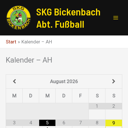
Zum
SKG Bickenbach
Inhalt
springen
Abt. Fußball
Start
Kalender – AH
Kalender – AH
August
2026
M
D
M
D
F
S
S
1
2
3
4
5
6
7
8
9