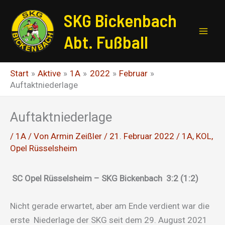
Zum
SKG Bickenbach
Inhalt
springen
Abt. Fußball
Start
Aktive
1A
2022
Februar
Auftaktniederlage
Auftaktniederlage
/
1A
/ Von
Armin Zeißler
/
21. Februar 2022
/
1A
,
KOL
,
Opel Rüsselsheim
SC Opel Rüsselsheim – SKG Bickenbach 3:2 (1:2)
Nicht gerade erwartet, aber am Ende verdient war die
erste Niederlage der SKG seit dem 29. August 2021