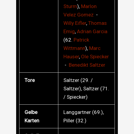
Sturm
),
Marlon
Velez Gomez
-
Willy
Eifler
,
Thomas
Emig
,
Adrian
Garcia
(62.
Patrick
Wittmann
),
Marc
Hauser
,
Ole
Spiecker
-
Benedikt
Saltzer
Tore
Saltzer (29. /
Saltzer), Saltzer (71.
/ Spiecker)
Gelbe
Langgartner (69.),
Karten
Piller (32.)