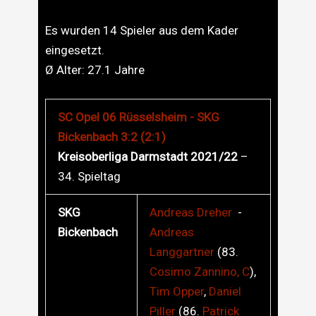
Es wurden 14 Spieler aus dem Kader
eingesetzt.
Ø Alter:
27.1
Jahre
SC Opel 06 Rüsselsheim - SKG
Bickenbach 3:2 (2:1)
Kreisoberliga Darmstadt 2021/22
–
34. Spieltag
SKG
Andreas
Dreher
-
Bickenbach
Andreas
Langgartner
(83.
Cosimo
Zannino, C
),
Tim
Opper
,
Daniel
Piller
(86.
Patrick