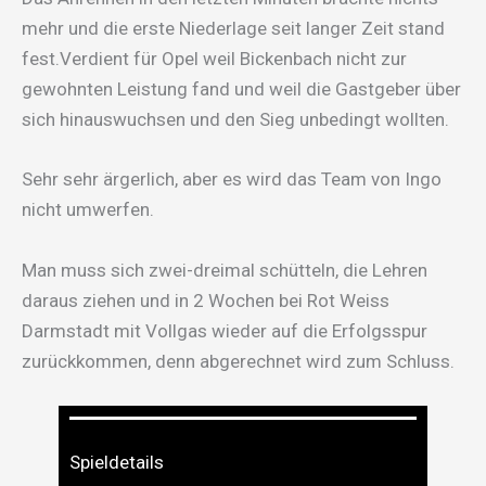
mehr und die erste Niederlage seit langer Zeit stand
fest.Verdient für Opel weil Bickenbach nicht zur
gewohnten Leistung fand und weil die Gastgeber über
sich hinauswuchsen und den Sieg unbedingt wollten.
Sehr sehr ärgerlich, aber es wird das Team von Ingo
nicht umwerfen.
Man muss sich zwei-dreimal schütteln, die Lehren
daraus ziehen und in 2 Wochen bei Rot Weiss
Darmstadt mit Vollgas wieder auf die Erfolgsspur
zurückkommen, denn abgerechnet wird zum Schluss.
Spieldetails