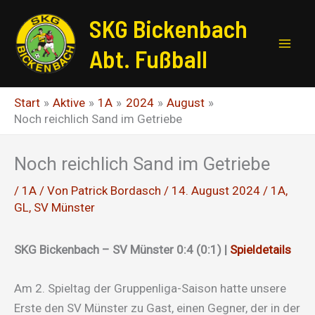
Zum
SKG Bickenbach
Inhalt
springen
Abt. Fußball
Start
Aktive
1A
2024
August
Noch reichlich Sand im Getriebe
Noch reichlich Sand im Getriebe
/
1A
/ Von
Patrick Bordasch
/
14. August 2024
/
1A
,
GL
,
SV Münster
SKG Bickenbach – SV Münster 0:4 (0:1) |
Spieldetails
Am 2. Spieltag der Gruppenliga-Saison hatte unsere
Erste den SV Münster zu Gast, einen Gegner, der in der