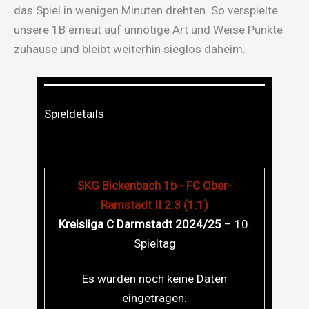
das Spiel in wenigen Minuten drehten. So verspielte
unsere 1B erneut auf unnötige Art und Weise Punkte
zuhause und bleibt weiterhin sieglos daheim.
Spieldetails
SKG Bickenbach 1b - FC Ober-
Ramstadt II 2:3 (1:1)
Kreisliga C Darmstadt 2024/25
– 10.
Spieltag
Es wurden noch keine Daten
eingetragen.