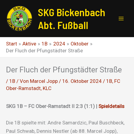
Zum
SKG Bickenbach
Inhalt
springen
Abt. Fußball
Start
Aktive
1B
2024
Oktober
Der Fluch der Pfungstädter Straße
Der Fluch der Pfungstädter Straße
/
1B
/ Von
Marcel Jopp
/
16. Oktober 2024
/
1B
,
FC
Ober-Ramstadt
,
KLC
SKG 1B – FC Ober-Ramstadt II 2:3 (1:1) |
Spieldetails
Die 1B spielte mit: Andre Samardzic, Paul Buschbeck,
Paul Schwab, Dennis Nestler (ab 88. Marcel Jopp),