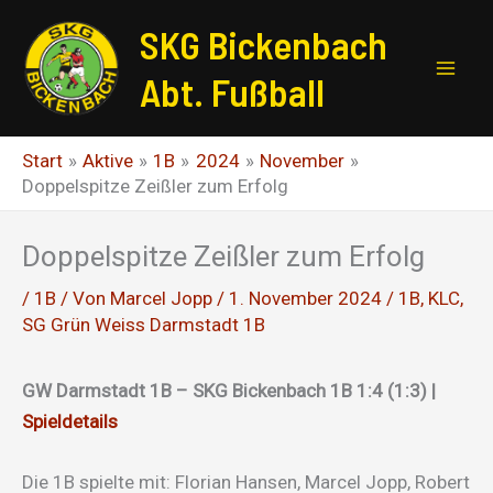
Zum
SKG Bickenbach
Inhalt
springen
Abt. Fußball
Start
Aktive
1B
2024
November
Doppelspitze Zeißler zum Erfolg
Doppelspitze Zeißler zum Erfolg
/
1B
/ Von
Marcel Jopp
/
1. November 2024
/
1B
,
KLC
,
SG Grün Weiss Darmstadt 1B
GW Darmstadt 1B – SKG Bickenbach 1B 1:4 (1:3) |
Spieldetails
Die 1B spielte mit: Florian Hansen, Marcel Jopp, Robert