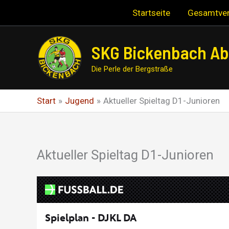
Zum
Startseite
Gesamtver
Inhalt
springen
SKG Bickenbach Abt
Die Perle der Bergstraße
Start
Jugend
Aktueller Spieltag D1-Junioren
Aktueller Spieltag D1-Junioren