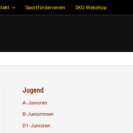
takt
Sportförderverein
SKG Webshop
Jugend
A-Junioren
B-Juniorinnen
D1-Junioren