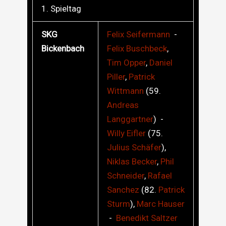
1. Spieltag
SKG
Felix
Seifermann
-
Bickenbach
Felix
Buschbeck
,
Tim
Opper
,
Daniel
Piller
,
Patrick
Wittmann
(59.
Andreas
Langgartner
) -
Willy
Eifler
(75.
Julius
Schäfer
),
Niklas
Becker
,
Phil
Schneider
,
Rafael
Sanchez
(82.
Patrick
Sturm
),
Marc
Hauser
-
Benedikt
Saltzer