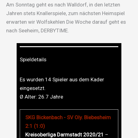
Am Sonntag geht es nach Walldorf, in den letzten
Jahren stets Knallerspiele, zum nächsten Heimspiel
erwarten wir Wolfskehlen Die Woche darauf geht es
nach Seeheim, DERBYTIME.
Spieldetails
Es wurden 14 Spieler aus dem Kader
eingesetzt.
Ø Alter:
26.7
Jahre
SKG Bickenbach - SV Oly. Biebesheim
2:1 (1:0)
Kreisoberliga Darmstadt 2020/21
–