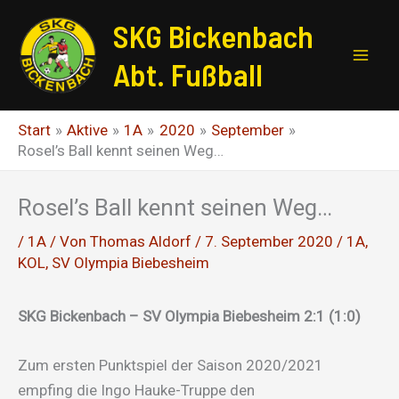
Zum
SKG Bickenbach
Inhalt
springen
Abt. Fußball
Start
Aktive
1A
2020
September
Rosel’s Ball kennt seinen Weg…
Rosel’s Ball kennt seinen Weg…
/
1A
/ Von
Thomas Aldorf
/
7. September 2020
/
1A
,
KOL
,
SV Olympia Biebesheim
SKG Bickenbach – SV Olympia Biebesheim 2:1 (1:0)
Zum ersten Punktspiel der Saison 2020/2021
empfing die Ingo Hauke-Truppe den