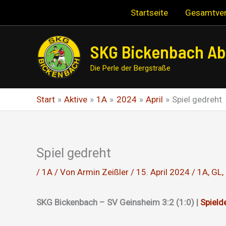
Zum
Startseite
Gesamtver
Inhalt
springen
SKG Bickenbach Abt
Die Perle der Bergstraße
Start
Aktive
1A
2024
April
Spiel gedreht
Spiel gedreht
/
1A
/ Von
Armin Zeißler
/
15. April 2024
/
1A
,
GL
,
SKG Bickenbach – SV Geinsheim 3:2 (1:0) |
Spielde