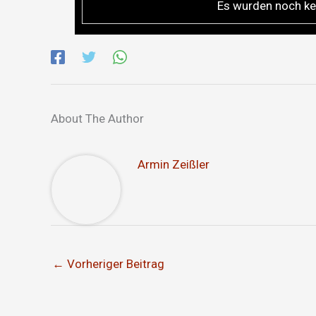
Es wurden noch ke
About The Author
Armin Zeißler
←
Vorheriger Beitrag