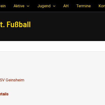
ein
Aktive
Jugend
AH
Termine
Kon
. Fußball
SV Geinsheim
tails