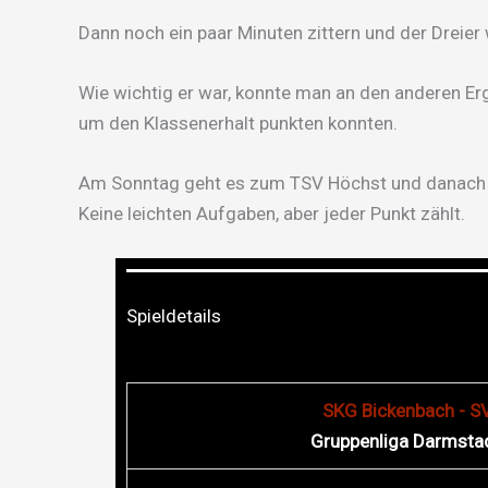
Dann noch ein paar Minuten zittern und der Dreier 
Wie wichtig er war, konnte man an den anderen Er
um den Klassenerhalt punkten konnten.
Am Sonntag geht es zum TSV Höchst und danach s
Keine leichten Aufgaben, aber jeder Punkt zählt.
Spieldetails
SKG Bickenbach - SV
Gruppenliga Darmsta