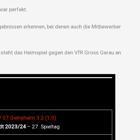
war perfekt.
gebnissen erkennen, bei denen auch die Mitbewerber
teht das Heimspiel gegen den VfR Gross Gerau an.
 07 Geinsheim 3:2 (1:0)
dt 2023/24
– 27. Spieltag