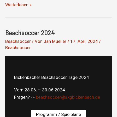
Verdiente
Weiterlesen »
Niederlage
Beachsoccer 2024
Beachsoccer
/ Von
Jan Mueller
/
17. April 2024
/
Beachsoccer
Bickenbacher Beachsoccer Tage 2024
Vom 28.06. – 30.06.2024
Fragen? ->
beachsoccer@skgbickenbach.de
Programm / Spielpläne