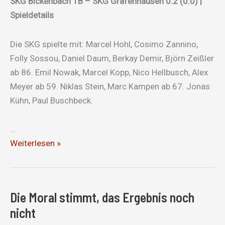
SKG Bickenbach 1B – SKG Gräfenhausen 0:2 (0:0) |
Spieldetails
Die SKG spielte mit: Marcel Hohl, Cosimo Zannino,
Folly Sossou, Daniel Daum, Berkay Demir, Björn Zeißler
ab 86. Emil Nowak, Marcel Kopp, Nico Hellbusch, Alex
Meyer ab 59. Niklas Stein, Marc Kampen ab 67. Jonas
Kühn, Paul Buschbeck.
…
Ohne
Weiterlesen »
Punkte
Die Moral stimmt, das Ergebnis noch
nicht