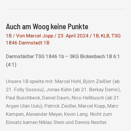
im
Kampf
um
Auch am Woog keine Punkte
den
Klassenerhalt
1B
/ Von
Marcel Jopp
/
23. April 2024
/
1B
,
KLB
,
TSG
1846 Darmstadt 1B
Darmstädter TSG 1846 1b – SKG Bickenbach 1B 6:1
(4:1)
Unsere 1B spielte mit: Marcel Hohl, Björn Zeißler (ab
21. Folly Sossou), Jonas Kühn (ab 21. Berkay Demir),
Paul Buschbeck, Daniel Daum, Nico Hellbusch (ab 21.
Argen Ulan Uulu), Patrick Zeidler, Marcel Kopp, Marc
Kampen, Alexander Meyer, Kevin Lang. Nicht zum
Einsatz kamen Niklas Stein und Dennis Nestler.