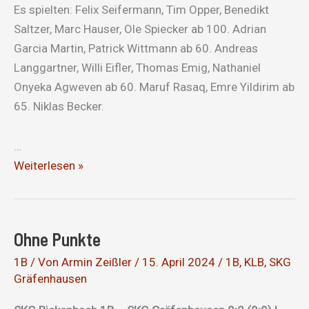
Es spielten: Felix Seifermann, Tim Opper, Benedikt
Saltzer, Marc Hauser, Ole Spiecker ab 100. Adrian
Garcia Martin, Patrick Wittmann ab 60. Andreas
Langgartner, Willi Eifler, Thomas Emig, Nathaniel
Onyeka Agweven ab 60. Maruf Rasaq, Emre Yildirim ab
65. Niklas Becker.
…
Spiel
Weiterlesen »
gedreht
Ohne Punkte
1B
/ Von
Armin Zeißler
/
15. April 2024
/
1B
,
KLB
,
SKG
Gräfenhausen