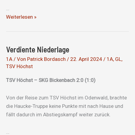
…
Auch
Weiterlesen »
am
Woog
keine
Verdiente Niederlage
Punkte
1A
/ Von
Patrick Bordasch
/
22. April 2024
/
1A
,
GL
,
TSV Höchst
TSV Höchst – SKG Bickenbach 2:0 (1:0)
Von der Reise zum TSV Höchst im Odenwald, brachte
die Haucke-Truppe keine Punkte mit nach Hause und
fällt dadurch im Abstiegskampf weiter zurück.
…