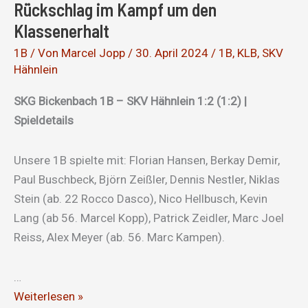
Rückschlag im Kampf um den
ein
Klassenerhalt
Ziel
1B
/ Von
Marcel Jopp
/
30. April 2024
/
1B
,
KLB
,
SKV
Hähnlein
SKG Bickenbach 1B – SKV Hähnlein 1:2 (1:2) |
Spieldetails
Unsere 1B spielte mit: Florian Hansen, Berkay Demir,
Paul Buschbeck, Björn Zeißler, Dennis Nestler, Niklas
Stein (ab. 22 Rocco Dasco), Nico Hellbusch, Kevin
Lang (ab 56. Marcel Kopp), Patrick Zeidler, Marc Joel
Reiss, Alex Meyer (ab. 56. Marc Kampen).
…
Rückschlag
Weiterlesen »