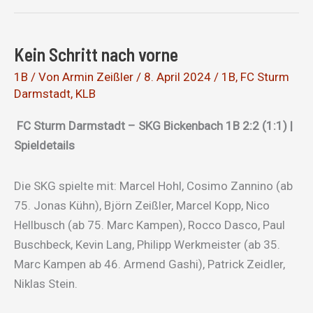
stimmt,
das
Kein Schritt nach vorne
Ergebnis
noch
1B
/ Von
Armin Zeißler
/
8. April 2024
/
1B
,
FC Sturm
Darmstadt
,
KLB
nicht
FC Sturm Darmstadt – SKG Bickenbach 1B 2:2 (1:1) |
Spieldetails
Die SKG spielte mit: Marcel Hohl, Cosimo Zannino (ab
75. Jonas Kühn), Björn Zeißler, Marcel Kopp, Nico
Hellbusch (ab 75. Marc Kampen), Rocco Dasco, Paul
Buschbeck, Kevin Lang, Philipp Werkmeister (ab 35.
Marc Kampen ab 46. Armend Gashi), Patrick Zeidler,
Niklas Stein.