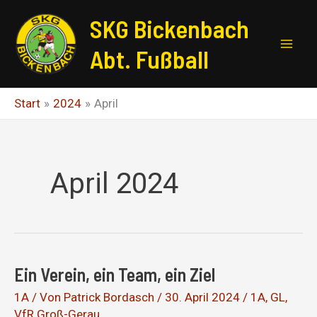
Zum
SKG Bickenbach
Inhalt
springen
Abt. Fußball
Start
2024
April
April 2024
Ein Verein, ein Team, ein Ziel
1A
/ Von
Patrick Bordasch
/
30. April 2024
/
1A
,
GL
,
VfR Groß-Gerau