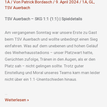
1A
/ Von
Patrick Bordasch
/
9. April 2024
/
1A
,
GL
,
TSV Auerbach
TSV Auerbach – SKG 1:1 (1:1) | Spieldetails
Am vergangenen Sonntag war unsere Erste zu Gast
beim TSV Auerbach und wollte unbedingt einen Sieg
einfahren. Was auf dem unebenen und hohen Geläuf
des Weiherhausstadions – unser Platzwart hatte,
Gerüchten zufolge, Tränen in den Augen, als er den
Platz sah – nicht gelingen sollte. Trotz guter
Einstellung und Moral unseres Teams kam man leider
nicht über ein 1:1-Unentschieden hinaus.
…
Die
Weiterlesen »
Moral