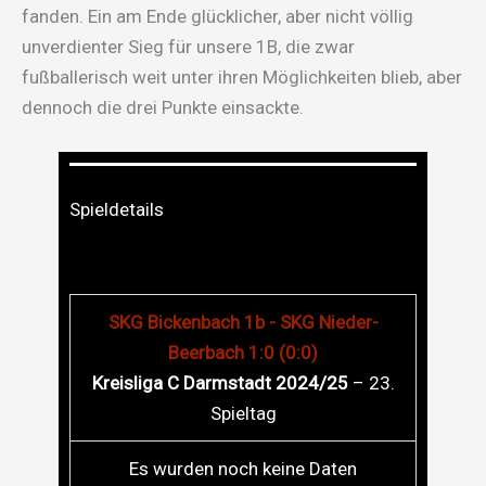
fanden. Ein am Ende glücklicher, aber nicht völlig
unverdienter Sieg für unsere 1B, die zwar
fußballerisch weit unter ihren Möglichkeiten blieb, aber
dennoch die drei Punkte einsackte.
Spieldetails
SKG Bickenbach 1b - SKG Nieder-
Beerbach 1:0 (0:0)
Kreisliga C Darmstadt 2024/25
– 23.
Spieltag
Es wurden noch keine Daten