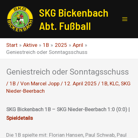
Zum
SKG Bickenbach
Inhalt
springen
Abt. Fußball
Start
Aktive
1B
2025
April
Geniestreich oder Sonntagsschuss
Geniestreich oder Sonntagsschuss
/
1B
/ Von
Marcel Jopp
/
12. April 2025
/
1B
,
KLC
,
SKG
Nieder-Beerbach
SKG Bickenbach 1B – SKG Nieder-Beerbach 1:0 (0:0) |
Spieldetails
Die 1B spielte mit: Florian Hansen, Paul Schwab, Paul