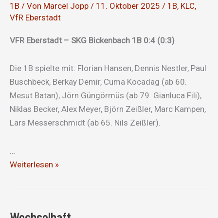
1B
/ Von
Marcel Jopp
/
11. Oktober 2025
/
1B
,
KLC
,
VfR Eberstadt
VFR Eberstadt – SKG Bickenbach 1B 0:4 (0:3)
Die 1B spielte mit: Florian Hansen, Dennis Nestler, Paul
Buschbeck, Berkay Demir, Cuma Kocadag (ab 60.
Mesut Batan), Jörn Güngörmüs (ab 79. Gianluca Fili),
Niklas Becker, Alex Meyer, Björn Zeißler, Marc Kampen,
Lars Messerschmidt (ab 65. Nils Zeißler).
…
Regenschlacht
Weiterlesen »
in
Eberstadt
Wechselhaft