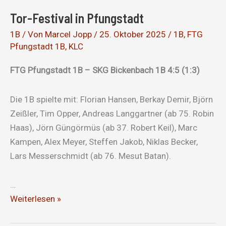
Tür
Tor-Festival in Pfungstadt
1B
/ Von
Marcel Jopp
/
25. Oktober 2025
/
1B
,
FTG
Pfungstadt 1B
,
KLC
FTG Pfungstadt 1B – SKG Bickenbach 1B 4:5 (1:3)
Die 1B spielte mit: Florian Hansen, Berkay Demir, Björn
Zeißler, Tim Opper, Andreas Langgartner (ab 75. Robin
Haas), Jörn Güngörmüs (ab 37. Robert Keil), Marc
Kampen, Alex Meyer, Steffen Jakob, Niklas Becker,
Lars Messerschmidt (ab 76. Mesut Batan).
…
Tor-
Weiterlesen »
Festival