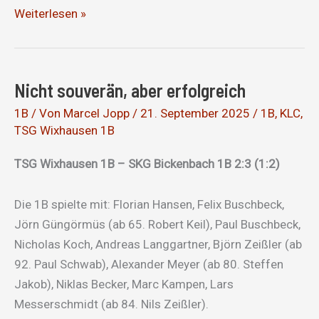
7:3
Weiterlesen »
Sieg
gegen
TSG
Nicht souverän, aber erfolgreich
46
Darmstadt
1B
/ Von
Marcel Jopp
/
21. September 2025
/
1B
,
KLC
,
TSG Wixhausen 1B
TSG Wixhausen 1B – SKG Bickenbach 1B 2:3 (1:2)
Die 1B spielte mit: Florian Hansen, Felix Buschbeck,
Jörn Güngörmüs (ab 65. Robert Keil), Paul Buschbeck,
Nicholas Koch, Andreas Langgartner, Björn Zeißler (ab
92. Paul Schwab), Alexander Meyer (ab 80. Steffen
Jakob), Niklas Becker, Marc Kampen, Lars
Messerschmidt (ab 84. Nils Zeißler).