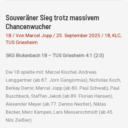
souverän
dafür
Souveräner Sieg trotz massivem
Effizient
Chancenwucher
1B
/ Von
Marcel Jopp
/
25. September 2025
/
1B
,
KLC
,
TUS Griesheim
SKG Bickenbach 1B – TUS Griesheim 4:1 (2:0)
Die 1B spielte mit: Marcel Kischel, Andreas
Langgartner (ab 87. Jörn Güngörmüs), Nicholas Koch,
Berkay Demir, Marcel Jopp (ab 80. Paul Schwab), Paul
Buschbeck, Steffen Jakob (ab 89. Florian Hansen),
Alexander Meyer (ab 77. Dennis Nestler), Niklas
Becker, Marc Kampen, Lars Messerschmidt (ab 45.
Nils Zeißler).