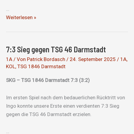
…
Souveräner
Weiterlesen »
Sieg
trotz
massivem
7:3 Sieg gegen TSG 46 Darmstadt
Chancenwucher
1A
/ Von
Patrick Bordasch
/
24. September 2025
/
1A
,
KOL
,
TSG 1846 Darmstadt
SKG – TSG 1846 Darmstadt 7:3 (3:2)
Im ersten Spiel nach dem bedauerlichen Rücktritt von
Ingo konnte unsere Erste einen verdienten 7:3 Sieg
gegen die TSG 46 Darmstadt erzielen.
…