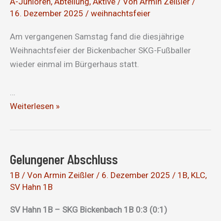
A-Junioren
,
Abteilung
,
Aktive
/ Von
Armin Zeißler
/
16. Dezember 2025
/
weihnachtsfeier
Am vergangenen Samstag fand die diesjährige
Weihnachtsfeier der Bickenbacher SKG-Fußballer
wieder einmal im Bürgerhaus statt.
…
Weihnachtsfeier
Weiterlesen »
2025
der
Fußballer
Gelungener Abschluss
der
SKG
1B
/ Von
Armin Zeißler
/
6. Dezember 2025
/
1B
,
KLC
,
SV Hahn 1B
Bickenbach
SV Hahn 1B – SKG Bickenbach 1B 0:3 (0:1)