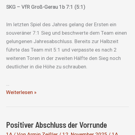
SKG – VfR Groß-Gerau 1b 7:1 (5:1)
Im letzten Spiel des Jahres gelang der Ersten ein
souveräner 7:1 Sieg und beschwerte dem Team einen
gelungenen Jahresabschluss. Bereits zur Halbzeit
führte das Team mit 5:1 und verpasste es nach 2
weiteren Toren in der zweiten Hälfte den Sieg noch
deutlicher in die Höhe zu schrauben.
…
Gelungener
Weiterlesen »
Jahresabschluss
Positiver Abschluss der Vorrunde
1A
/ Von
Armin Zeißler
/
12. November 2025
/
1A
,