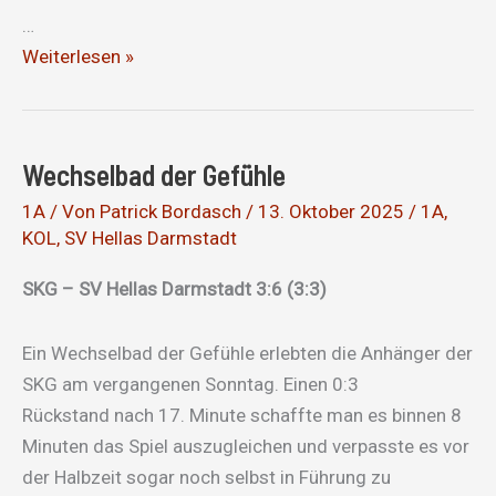
…
Verletzungspech
Weiterlesen »
und
Marc-
Kampen-
Wechselbad der Gefühle
Show
1A
/ Von
Patrick Bordasch
/
13. Oktober 2025
/
1A
,
KOL
,
SV Hellas Darmstadt
SKG – SV Hellas Darmstadt 3:6 (3:3)
Ein Wechselbad der Gefühle erlebten die Anhänger der
SKG am vergangenen Sonntag. Einen 0:3
Rückstand nach 17. Minute schaffte man es binnen 8
Minuten das Spiel auszugleichen und verpasste es vor
der Halbzeit sogar noch selbst in Führung zu