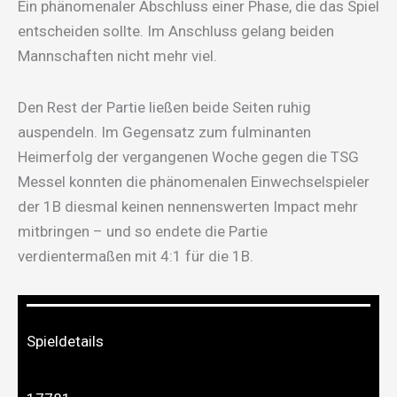
Ein phänomenaler Abschluss einer Phase, die das Spiel
entscheiden sollte. Im Anschluss gelang beiden
Mannschaften nicht mehr viel.
Den Rest der Partie ließen beide Seiten ruhig
auspendeln. Im Gegensatz zum fulminanten
Heimerfolg der vergangenen Woche gegen die TSG
Messel konnten die phänomenalen Einwechselspieler
der 1B diesmal keinen nennenswerten Impact mehr
mitbringen – und so endete die Partie
verdientermaßen mit 4:1 für die 1B.
Spieldetails