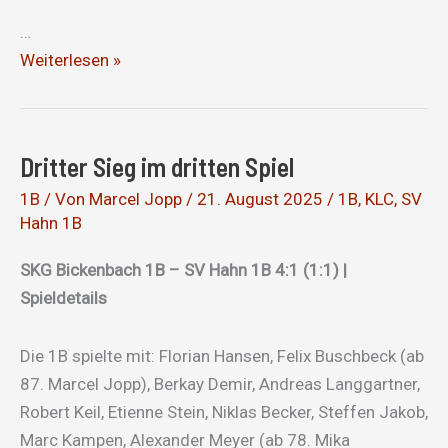
…
Mit
Weiterlesen »
Herz
und
Leidenschaft
Dritter Sieg im dritten Spiel
zum
ersten
1B
/ Von
Marcel Jopp
/
21. August 2025
/
1B
,
KLC
,
SV
Hahn 1B
Saisonsieg
SKG Bickenbach 1B – SV Hahn 1B 4:1 (1:1) |
Spieldetails
Die 1B spielte mit: Florian Hansen, Felix Buschbeck (ab
87. Marcel Jopp), Berkay Demir, Andreas Langgartner,
Robert Keil, Etienne Stein, Niklas Becker, Steffen Jakob,
Marc Kampen, Alexander Meyer (ab 78. Mika