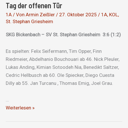
Tag der offenen Tür
Fehler
1A
/ Von
Armin Zeißler
/
27. Oktober 2025
/
1A
,
KOL
,
St. Stephan Griesheim
SKG Bickenbach – SV St. Stephan Griesheim 3:6 (1:2)
Es spielten: Felix Seifermann, Tim Opper, Finn
Riedmeier, Abdelhanio Bouchouari ab 46. Nick Pleuler,
Lukas Anding, Kimian Sotoodeh Nia, Benedikt Saltzer,
Cedric Hellbusch ab 60. Ole Spiecker, Diego Cuesta
Dilly ab 55. Jan Turcanu , Thomas Emig, Joel Grau.
…
Tag
Weiterlesen »
der
offenen