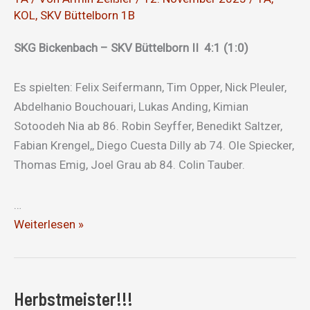
KOL
,
SKV Büttelborn 1B
SKG Bickenbach – SKV Büttelborn II 4:1 (1:0)
Es spielten: Felix Seifermann, Tim Opper, Nick Pleuler,
Abdelhanio Bouchouari, Lukas Anding, Kimian
Sotoodeh Nia ab 86. Robin Seyffer, Benedikt Saltzer,
Fabian Krengel,, Diego Cuesta Dilly ab 74. Ole Spiecker,
Thomas Emig, Joel Grau ab 84. Colin Tauber.
…
Positiver
Weiterlesen »
Abschluss
der
Vorrunde
Herbstmeister!!!