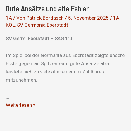
Gute Ansätze und alte Fehler
1A
/ Von
Patrick Bordasch
/
5. November 2025
/
1A
,
KOL
,
SV Germania Eberstadt
SV Germ. Eberstadt – SKG 1:0
Im Spiel bei der Germania aus Eberstadt zeigte unsere
Erste gegen ein Spitzenteam gute Ansätze aber
leistete sich zu viele alteFehler um Zählbares
mitzunehmen.
…
Gute
Weiterlesen »
Ansätze
und
alte