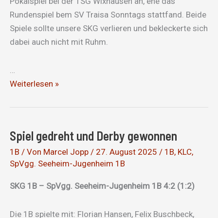
Pokalspiel bei der TSG Wixhausen an, ehe das
Rundenspiel bem SV Traisa Sonntags stattfand. Beide
Spiele sollte unsere SKG verlieren und bekleckerte sich
dabei auch nicht mit Ruhm.
…
Aus
Weiterlesen »
im
Pokal
und
Spiel gedreht und Derby gewonnen
Niederlage
in
1B
/ Von
Marcel Jopp
/
27. August 2025
/
1B
,
KLC
,
SpVgg. Seeheim-Jugenheim 1B
Traisa
SKG 1B – SpVgg. Seeheim-Jugenheim 1B 4:2 (1:2)
Die 1B spielte mit: Florian Hansen, Felix Buschbeck,