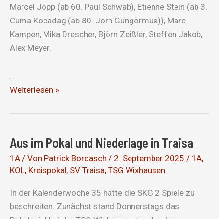
Marcel Jopp (ab 60. Paul Schwab), Etienne Stein (ab 3.
Cuma Kocadag (ab 80. Jörn Güngörmüs)), Marc
Kampen, Mika Drescher, Björn Zeißler, Steffen Jakob,
Alex Meyer.
…
Nicht
Weiterlesen »
gut,
aber
effizient
Aus im Pokal und Niederlage in Traisa
1A
/ Von
Patrick Bordasch
/
2. September 2025
/
1A
,
KOL
,
Kreispokal
,
SV Traisa
,
TSG Wixhausen
In der Kalenderwoche 35 hatte die SKG 2 Spiele zu
beschreiten. Zunächst stand Donnerstags das