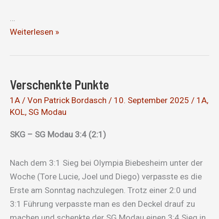
…
Nicht
Weiterlesen »
souverän,
aber
erfolgreich
Verschenkte Punkte
1A
/ Von
Patrick Bordasch
/
10. September 2025
/
1A
,
KOL
,
SG Modau
SKG – SG Modau 3:4 (2:1)
Nach dem 3:1 Sieg bei Olympia Biebesheim unter der
Woche (Tore Lucie, Joel und Diego) verpasste es die
Erste am Sonntag nachzulegen. Trotz einer 2:0 und
3:1 Führung verpasste man es den Deckel drauf zu
machen und schenkte der SG Modau einen 3:4 Sieg in