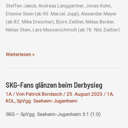
Steffen Jakob, Andreas Langgartner, Jonas Kühn,
Etienne Stein (ab 90. Marcel Jopp), Alexander Meyer
(ab 82. Mika Drescher), Björn Zeißler, Niklas Becker,
Niklas Stein, Lars Messerschmidt (ab 76. Nils Zeißler).
…
Spiel
Weiterlesen »
gedreht
und
Derby
SKG-Fans glänzen beim Derbysieg
gewonnen
1A
/ Von
Patrick Bordasch
/
25. August 2025
/
1A
,
KOL
,
SpVgg. Seeheim-Jugenheim
SKG – SpVgg. Seeheim-Jugenheim 3:1 (1:0)