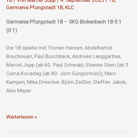
1B
/ Von
Marcel Jopp
/
4. September 2025
/
1B
,
Germania Pfungstadt 1B
,
KLC
Germania Pfungstadt 1B – SKG Bickenbach 1B 0:1
(0:1)
Die 1B spielte mit: Florian Hansen, Abdelhamid
Bouchouari, Paul Buschbeck, Andreas Langgartner,
Marcel Jopp (ab 60. Paul Schwab), Etienne Stein (ab 3.
Cuma Kocadag (ab 80. Jörn Güngörmüs)), Marc
Kampen, Mika Drescher, Björn Zeißler, Steffen Jakob,
Alex Meyer.
…
Nicht
Weiterlesen »
gut,
aber