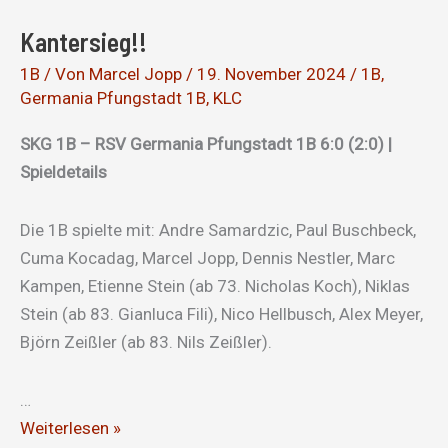
effizient
Kantersieg!!
1B
/ Von
Marcel Jopp
/
19. November 2024
/
1B
,
Germania Pfungstadt 1B
,
KLC
SKG 1B – RSV Germania Pfungstadt 1B 6:0 (2:0) |
Spieldetails
Die 1B spielte mit: Andre Samardzic, Paul Buschbeck,
Cuma Kocadag, Marcel Jopp, Dennis Nestler, Marc
Kampen, Etienne Stein (ab 73. Nicholas Koch), Niklas
Stein (ab 83. Gianluca Fili), Nico Hellbusch, Alex Meyer,
Björn Zeißler (ab 83. Nils Zeißler).
…
Kantersieg!!
Weiterlesen »