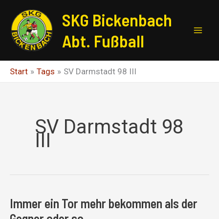
Zum
SKG Bickenbach
Inhalt
springen
Abt. Fußball
Start
Tags
SV Darmstadt 98 III
SV Darmstadt 98
III
Immer ein Tor mehr bekommen als der
Gegner oder so…