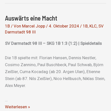
Tor
mehr
Auswärts eine Macht
bekommen
als
1B
/ Von
Marcel Jopp
/
4. Oktober 2024
/
1B
,
KLC
,
SV
Darmstadt 98 III
der
Gegner
SV Darmstadt 98 III – SKG 1B 1:3 (1:2) | Spieldetails
oder
so…
Die 1B spielte mit: Florian Hansen, Dennis Nestler,
Cosimo Zannino, Paul Buschbeck, Paul Schwab, Björn
Zeißler, Cuma Kocadag (ab 20. Argen Ulan), Etienne
Stein (ab 87. Nils Zeißler), Nico Hellbusch, Niklas Stein,
Alex Meyer.
…
Auswärts
Weiterlesen »