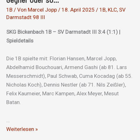
1B
/ Von
Marcel Jopp
/
18. April 2025
/
1B
,
KLC
,
SV
Darmstadt 98 III
SKG Bickenbach 1B – SV Darmstadt III 3:4 (1:1) |
Spieldetails
Die 1B spielte mit: Florian Hansen, Marcel Jopp,
Abdelhamid Bouchouari, Armend Gashi (ab 81. Lars
Messerschmidt), Paul Schwab, Cuma Kocadag (ab 55.
Nicholas Koch), Dennis Nestler (ab 71. Nils Zeißler),
Felix Kaumeier, Marc Kampen, Alex Meyer, Mesut
Batan.
…
Immer
Weiterlesen »
ein