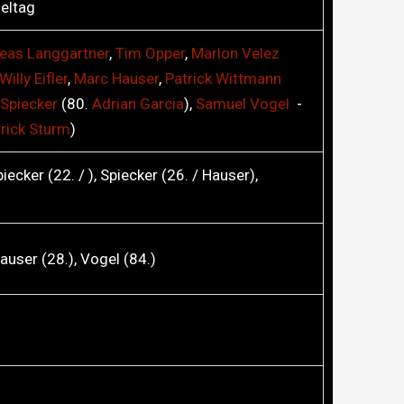
ieltag
reas
Langgartner
,
Tim
Opper
,
Marlon
Velez
Willy
Eifler
,
Marc
Hauser
,
Patrick
Wittmann
Spiecker
(80.
Adrian
Garcia
),
Samuel
Vogel
-
rick
Sturm
)
piecker (22. / ), Spiecker (26. / Hauser),
 Hauser (28.), Vogel (84.)