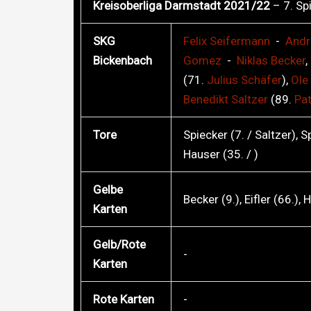
Kreisoberliga Darmstadt 2021/22
– 7. Sp
SKG
Felix
Seifermann
-
And
Bickenbach
Gomez
-
Niklas
Becker
,
(71.
Julius
Schäfer
),
Ole
Benedikt
Saltzer
(89.
Pat
Tore
Spiecker (7. / Saltzer), S
Hauser (35. / )
Gelbe
Becker (9.), Eifler (66.),
Karten
Gelb/Rote
-
Karten
Rote Karten
-