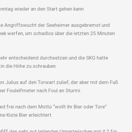
ntag wieder an den Start gehen kann.
r die Angriffswucht der Seeheimer ausgebremst und
ek werfen, um schadlos über die letzten 25 Minuten
mehr entscheidend durchsetzen und die SKG hatte
in die Höhe zu schrauben.
on Julius auf den Torwart zulief, der aber mit dem Fuß
per Foulelfmeter nach Foul an Sturmi.
d frei nach dem Motto “wollt ihr Bier oder Tore”
 Kiste Bier erleichtert.
iff des sehr gut leitenden Unparteiischen mit 4:2 für