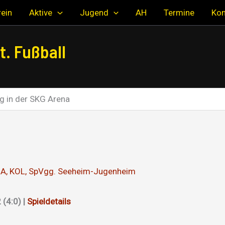
ein
Aktive
Jugend
AH
Termine
Kon
. Fußball
g in der SKG Arena
1A
,
KOL
,
SpVgg. Seeheim-Jugenheim
(4:0) |
Spieldetails