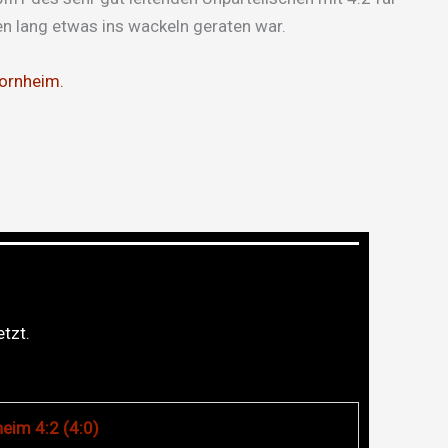
en lang etwas ins wackeln geraten war.
ornheim.
tzt.
eim 4:2 (4:0)