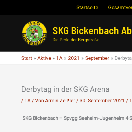
Zum
Startseite
Gesamtver
Inhalt
springen
SKG Bickenbach Abt
Die Perle der Bergstraße
Start
Aktive
1A
2021
September
Derbyta
Derbytag in der SKG Arena
/
1A
/ Von
Armin Zeißler
/
30. September 2021
/
SKG Bickenbach – Spvgg Seeheim-Jugenheim 4:2 