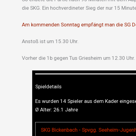
die SKG. Ein hochverdineter Sieg der nur 15 Minut
Am kommenden Sonntag empfängt man die SG D
Anstoß ist um 15.30 Uhr.
Vorher die 1b gegen Tus Griesheim um 12.30 Uhr.
Spieldetails
Es wurden 14 Spieler aus dem Kader eingese
Ø Alter:
26.1
Jahre
SKG Bickenbach - Spvgg. Seeheim-Jugenh