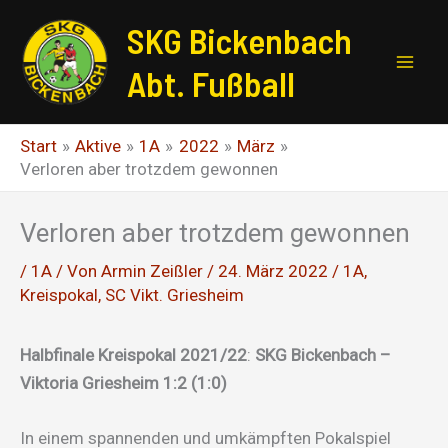
Zum
SKG Bickenbach
Inhalt
springen
Abt. Fußball
Start
Aktive
1A
2022
März
Verloren aber trotzdem gewonnen
Verloren aber trotzdem gewonnen
/
1A
/ Von
Armin Zeißler
/
24. März 2022
/
1A
,
Kreispokal
,
SC Vikt. Griesheim
Halbfinale Kreispokal 2021/22
:
SKG Bickenbach –
Viktoria Griesheim 1:2 (1:0)
In einem spannenden und umkämpften Pokalspiel