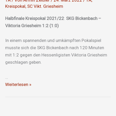
1A
/ Von
Armin Zeißler
/
24. März 2022
/
1A
,
Kreispokal
,
SC Vikt. Griesheim
Halbfinale Kreispokal 2021/22
:
SKG Bickenbach –
Viktoria Griesheim 1:2 (1:0)
In einem spannenden und umkämpften Pokalspiel
musste sich die SKG Bickenbach nach 120 Minuten
mit 1:2 gegen den Hessenligisten Viktoria Griesheim
geschlagen geben.
…
Verloren
Weiterlesen »
aber
trotzdem
gewonnen