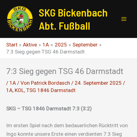
Zum
SKG Bickenbach
Inhalt
springen
Abt. Fußball
Start
Aktive
1A
2025
September
7:3 Sieg gegen TSG 46 Darmstadt
7:3 Sieg gegen TSG 46 Darmstadt
/
1A
/ Von
Patrick Bordasch
/
24. September 2025
/
1A
,
KOL
,
TSG 1846 Darmstadt
SKG – TSG 1846 Darmstadt 7:3 (3:2)
Im ersten Spiel nach dem bedauerlichen Rücktritt von
Ingo konnte unsere Erste einen verdienten 7:3 Sieg