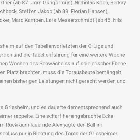
artner (ab 87. Jörn Güngörmüs), Nicholas Koch, Berkay
chbeck, Steffen Jakob (ab 89. Florian Hansen),
ecker, Marc Kampen, Lars Messerschmidt (ab 45. Nils
sheim auf den Tabellenvorletzten der C-Liga und
werden und die Tabellenführung für eine weitere Woche
enen Wochen des Schwächelns auf spielerischer Ebene
 den Platz brachten, muss die Torausbeute bemängelt
einen bisherigen Leistungen nicht gerecht werden und
 aus Griesheim, und es dauerte dementsprechend auch
heimer rappelte. Eine scharf hereingebrachte Ecke
im Rückraum lauernde Alex jagte den Ball im
schluss nur in Richtung des Tores der Griesheimer.