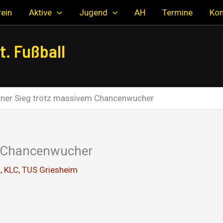
ein
Aktive
Jugend
AH
Termine
Kon
. Fußball
ner Sieg trotz massivem Chancenwucher
m Chancenwucher
B
,
KLC
,
TUS Griesheim