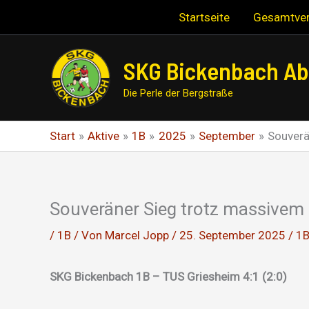
Zum
Startseite
Gesamtver
Inhalt
springen
SKG Bickenbach Abt
Die Perle der Bergstraße
Start
Aktive
1B
2025
September
Souverä
Souveräner Sieg trotz massive
/
1B
/ Von
Marcel Jopp
/
25. September 2025
/
1
SKG Bickenbach 1B – TUS Griesheim 4:1 (2:0)