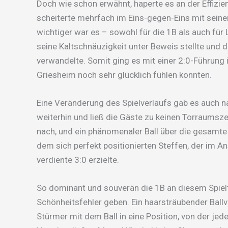
Doch wie schon erwähnt, haperte es an der Effiz
scheiterte mehrfach im Eins-gegen-Eins mit sei
wichtiger war es – sowohl für die 1B als auch für
seine Kaltschnäuzigkeit unter Beweis stellte und 
verwandelte. Somit ging es mit einer 2:0-Führung i
Griesheim noch sehr glücklich fühlen konnten.
Eine Veränderung des Spielverlaufs gab es auch na
weiterhin und ließ die Gäste zu keinen Torraumsz
nach, und ein phänomenaler Ball über die gesamt
dem sich perfekt positionierten Steffen, der im A
verdiente 3:0 erzielte.
So dominant und souverän die 1B an diesem Spielt
Schönheitsfehler geben. Ein haarsträubender Ball
Stürmer mit dem Ball in eine Position, von der jed