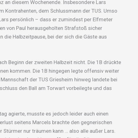
ienz an diesem Wochenende. Insbesondere Lars
nem Kontrahenten, dem Schlussmann der TUS. Umso
 Lars persönlich – dass er zumindest per Elfmeter
den von Paul herausgeholten Strafstoß sicher
n die Halbzeitpause, bei der sich die Gäste aus
ch Beginn der zweiten Halbzeit nicht. Die 1B drückte
enen kommen. Die 1B hingegen legte offensiv weiter
e Mannschaft der TUS Griesheim hinweg landete bei
nschluss den Ball am Torwart vorbeilegte und das
ag agierte, musste es jedoch leider auch einen
verlust seitens Marcels brachte den gegnerischen
er Stürmer nur träumen kann … also alle außer Lars.