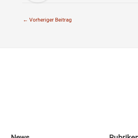
←
Vorheriger Beitrag
News
Rubrike