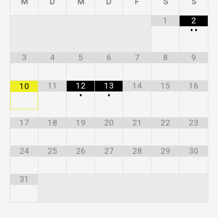
M
D
M
D
F
S
S
1
2
•
•
3
4
5
6
7
8
9
11
12
13
14
15
16
10
•
•
17
18
19
20
21
22
23
24
25
26
27
28
29
30
31