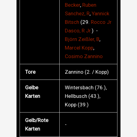
Becker
,
Ruben
Sanchez, R
,
Yannick
Bitsch
(29.
Rocco Jr
Dasco, R Jr.
) -
Björn
Zeißler, B
,
Marcel
Kopp
,
Cosimo
Zannino
Tore
Zannino (2. / Kopp)
Gelbe
Wintersbach (76.),
Karten
Hellbusch (43.),
Kopp (39.)
Gelb/Rote
-
Karten