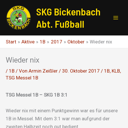
Zum
SKG Bickenbach
Inhalt
springen
Abt. Fußball
Start
Aktive
1B
2017
Oktober
Wieder nix
Wieder nix
/
1B
/ Von
Armin Zeißler
/
30. Oktober 2017
/
1B
,
KLB
,
TSG Messel 1B
TSG Messel 1B – SKG 1B 3:1
Wieder nix mit einem Punktgewinn war es für unsere
1B in Messel. Mit dem 3:1 war man aufgrund der
zweiten Halbzeit noch gut bedient.