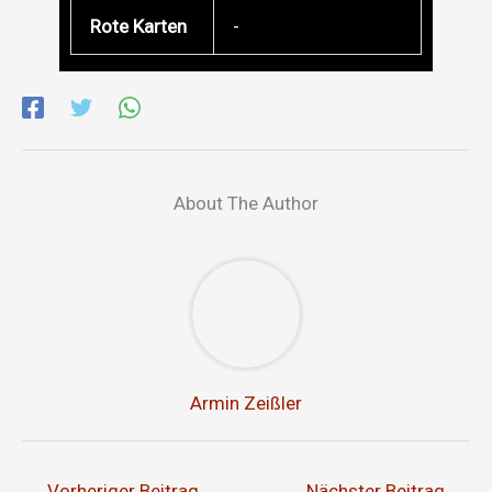
Rote Karten
-
About The Author
Armin Zeißler
←
Vorheriger Beitrag
Nächster Beitrag
→