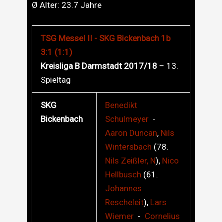
Ø Alter:
23.7
Jahre
TSG Messel II - SKG Bickenbach 1b
3:1 (1:1)
Kreisliga B Darmstadt 2017/18
– 13.
Spieltag
SKG
Benedikt
Bickenbach
Schulmeyer
-
Aaron
Duncan
,
Nils
Wintersbach
(78.
Nils
Zeißler, N
),
Nico
Hellbusch
(61.
Johannes
Rescheleit
),
Lars
Wiemer
-
Cornelius