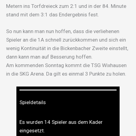
Metern ins Torfdreieck zum 2:1 und in der 84. Minute
stand mit dem 3:1 das Endergebnis fest.
So nun kann man nun hoffen, dass die verliehenen
Spieler an die 1A schnell zurückkommen und sich ein
wenig Kontinuität in die Bickenbacher Zweite einstellt,
dann kann man auf Besserung hoffen.
Am kommenden Sonntag kommt die TSG Wixhausen
in die SKG Arena. Da gilt es einmal 3 Punkte zu holen.
Spieldetails
Es wurden 14 Spieler aus dem Kader
eingesetzt.