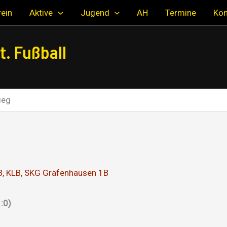
ein
Aktive
Jugend
AH
Termine
Kon
. Fußball
ieg
B
,
KLB
,
SKG Gräfenhausen 1B
:0)