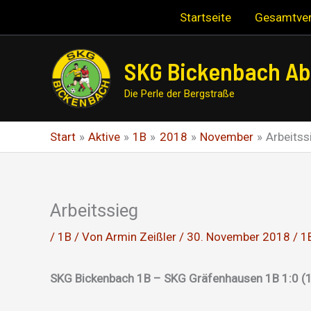
Zum
Startseite
Gesamtver
Inhalt
springen
SKG Bickenbach Abt
Die Perle der Bergstraße
Start
Aktive
1B
2018
November
Arbeitss
Arbeitssieg
/
1B
/ Von
Armin Zeißler
/
30. November 2018
/
1
SKG Bickenbach 1B – SKG Gräfenhausen 1B 1:0 (1