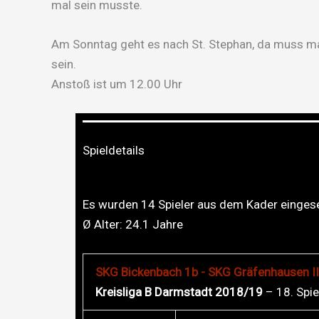
mal sein musste.
Am Sonntag geht es nach St. Stephan, da muss ma
sein.
Anstoß ist um 12.00 Uhr
Spieldetails
Es wurden 14 Spieler aus dem Kader eingese
Ø Alter:
24.1
Jahre
SKG Bickenbach 1b - SKG Gräfenhausen II 
Kreisliga B Darmstadt 2018/19
– 18. Spie