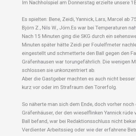
Im Nachholspiel am Donnerstag erzielte unsere 1
Es spielten: Bene, Zeidi, Yannick, Lars, Marcel ab 7
Björn Z., Nils W., Jörn.Es war bei Temperaturen n
Nach 15 Minuten ging die SKG durch ein sehenswe
Minuten später hätte Zeidi per Foulelfmeter nachl
eingestellt und schmetterte den Ball gegen den F
Gräfenhausen war torungefährlich. Die wenigen Mö
schlossen sie unkonzentriert ab.
Aber die Gastgeber machten es auch nicht besser
kurz vor oder im Strafraum den Torerfolg.
So näherte man sich dem Ende, doch vorher noch e
Gräfenhäuser, der den wieselflinken Yannick rüde 
Ball befand, war bei Redaktionsschluss nicht beka
Verdienter Arbeitssieg oder wie der erfahrene Bet