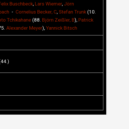
Felix
Buschbeck
,
Lars
Wiemer
,
Jörn
bach
-
Cornelius
Becker, C
,
Stefan
Trunk
(10.
oto
Tchikahane
(88.
Björn
Zeißler, B
),
Patrick
75.
Alexander
Meyer
),
Yannick
Bitsch
(44.)