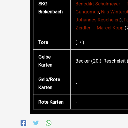
SKG
Benedikt
Schulmeyer
-
Bickenbach
Güngömüs
,
Nils
Winters
Johannes
Rescheleit
),
F
Zeidler
-
Marcel
Kopp
(
Tore
(. / )
Gelbe
Becker (20.), Rescheleit 
Karten
Gelb/Rote
-
Karten
Rote Karten
-