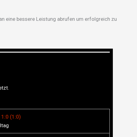
n eine bessere Leistung abrufen um erfolgreich zu
tzt.
1:0 (1:0)
ltag