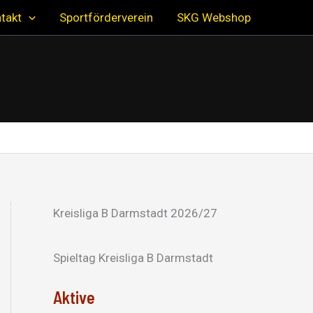
takt
Sportförderverein
SKG Webshop
Kreisliga B Darmstadt 2026/27
Spieltag Kreisliga B Darmstadt
Aktive