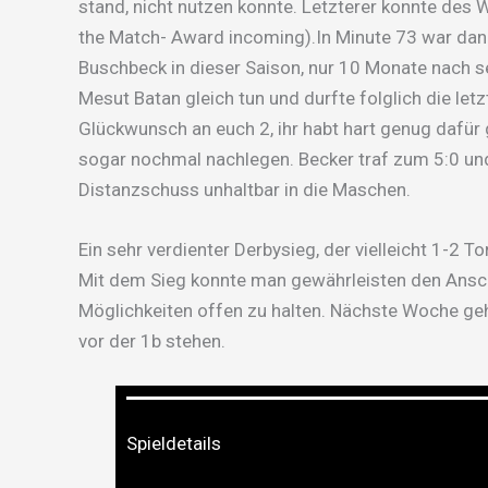
stand, nicht nutzen konnte. Letzterer konnte des
the Match- Award incoming).In Minute 73 war dan
Buschbeck in dieser Saison, nur 10 Monate nach s
Mesut Batan gleich tun und durfte folglich die let
Glückwunsch an euch 2, ihr habt hart genug dafür 
sogar nochmal nachlegen. Becker traf zum 5:0 und
Distanzschuss unhaltbar in die Maschen.
Ein sehr verdienter Derbysieg, der vielleicht 1-2 
Mit dem Sieg konnte man gewährleisten den Anschl
Möglichkeiten offen zu halten. Nächste Woche geh
vor der 1b stehen.
Spieldetails