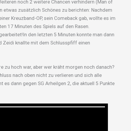
 Weiteren noch 2 weitere Chancen verhindern (Man of
n etwas zusätzlich Schönes zu berichten: Nachdem
einer Kreuzband-OP, sein Comeback gab, wollte es im
zten 17 Minuten des Spiels auf den Rasen.
gearbeitet!In den letzten 5 Minuten konnte man dann
 Zeidi knallte mit dem Schlusspfiff einen
Tore zu hoch war, aber wer kräht morgen noch danach?
uss nach oben nicht zu verlieren und sich alle
t es dann gegen SG Arheilgen 2, die aktuell 5 Punkte