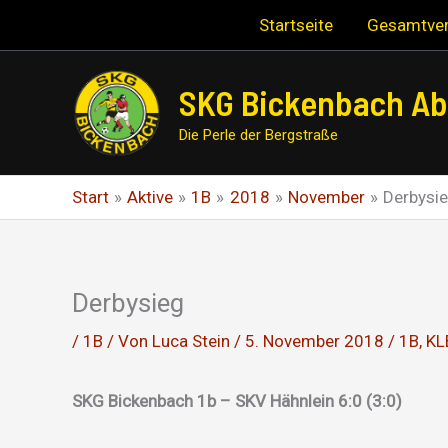
Zum
Startseite
Gesamtver
Inhalt
springen
SKG Bickenbach Abt
Die Perle der Bergstraße
Start
Aktive
1B
2018
November
Derbysi
Derbysieg
/
1B
/ Von
Luca Stein
/
5. November 2018
/
1B
,
KL
SKG Bickenbach 1b – SKV Hähnlein 6:0 (3:0)