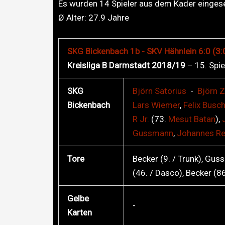
Es wurden 14 Spieler aus dem Kader eingese
Ø Alter:
27.9
Jahre
SKG Bickenbach 1b - SKV Hähnlein 6:0 (3:
Kreisliga B Darmstadt 2018/19
– 15. Spie
SKG
Björn
Satorius
-
Björn
Z
Bickenbach
Lars
Wiemer
,
Felix
Busch
R Jr.
(73.
Mesut
Batan
),
Gussmann
,
Johannes
Re
Tore
Becker (9. / Trunk), Guss
(46. / Dasco), Becker (86.
Gelbe
-
Karten