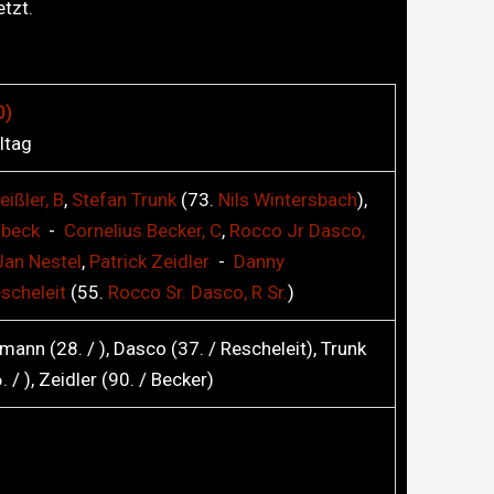
tzt.
0)
ltag
eißler, B
,
Stefan
Trunk
(73.
Nils
Wintersbach
),
beck
-
Cornelius
Becker, C
,
Rocco Jr
Dasco,
Jan
Nestel
,
Patrick
Zeidler
-
Danny
scheleit
(55.
Rocco Sr.
Dasco, R Sr.
)
mann (28. / ), Dasco (37. / Rescheleit), Trunk
 / ), Zeidler (90. / Becker)