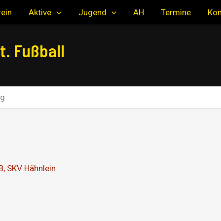
ein
Aktive
Jugend
AH
Termine
Kon
. Fußball
eg
B
,
SKV Hähnlein