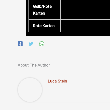
Gelb/Rote
-
Karten
Rote Karten
-
About The Author
Luca Stein