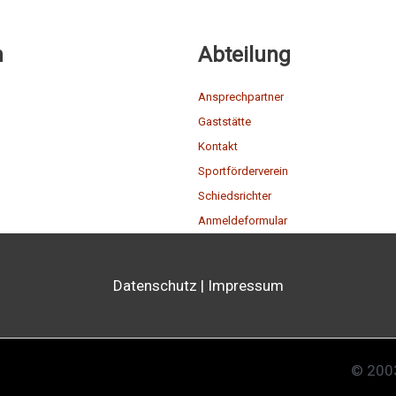
n
Abteilung
Ansprechpartner
Gaststätte
Kontakt
Sportförderverein
Schiedsrichter
Anmeldeformular
Datenschutz
|
Impressum
© 2003