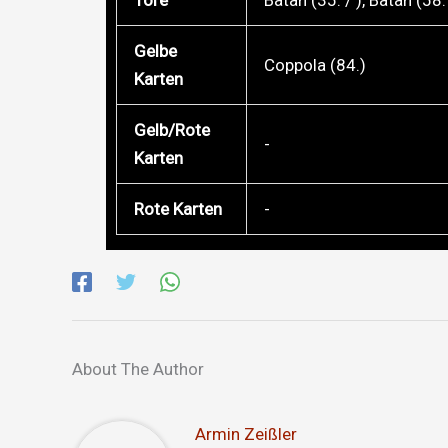
Gelbe
Coppola (84.)
Karten
Gelb/Rote
-
Karten
Rote Karten
-
About The Author
Armin Zeißler