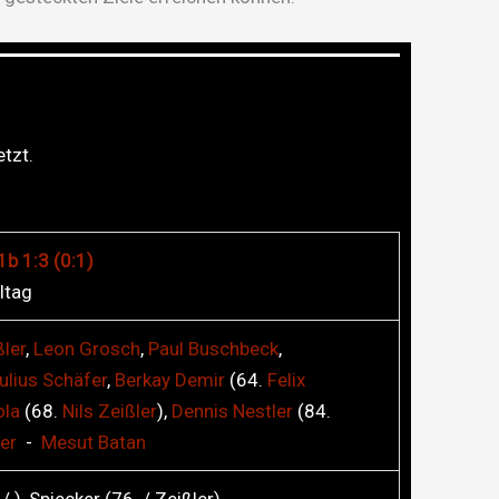
tzt.
b 1:3 (0:1)
ltag
ßler
,
Leon
Grosch
,
Paul
Buschbeck
,
ulius
Schäfer
,
Berkay
Demir
(64.
Felix
ola
(68.
Nils
Zeißler
),
Dennis
Nestler
(84.
er
-
Mesut
Batan
 / ), Spiecker (76. / Zeißler)