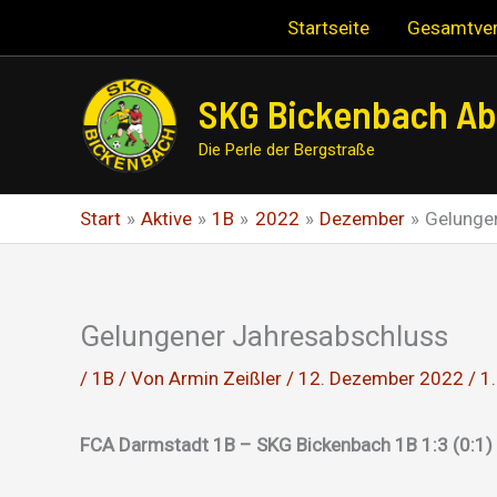
Zum
Startseite
Gesamtver
Inhalt
springen
SKG Bickenbach Abt
Die Perle der Bergstraße
Start
Aktive
1B
2022
Dezember
Gelunge
Gelungener Jahresabschluss
/
1B
/ Von
Armin Zeißler
/
12. Dezember 2022
/
1
FCA Darmstadt 1B – SKG Bickenbach 1B 1:3 (0:1) 