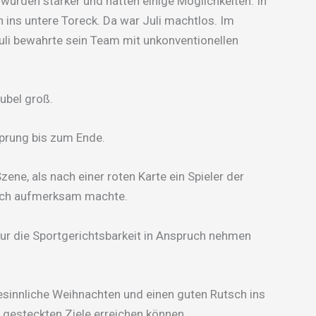
wurden stärker und hatten einige Möglichkeiten. In
 ins untere Toreck. Da war Juli machtlos. Im
i bewahrte sein Team mit unkonventionellen
Jubel groß.
prung bis zum Ende.
ene, als nach einer roten Karte ein Spieler der
 sich aufmerksam machte.
nur die Sportgerichtsbarkeit in Anspruch nehmen
sinnliche Weihnachten und einen guten Rutsch ins
gesteckten Ziele erreichen können.