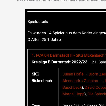
Spieldetails
Es wurden 14 Spieler aus dem Kader eingese
Ø Alter:
25.1
Jahre
1. FCA 04 Darmstadt II - SKG Bickenbach 1
Kreisliga B Darmstadt 2022/23
– 21. Spie
SKG
Julian
Höfle
-
Björn
Zei
Bickenbach
Alessandro
Zannino
-
J
Buschbeck
),
David
Copp
Marcel
Jopp
),
Ole
Spieck
Tore
Batan (35. / ), Batan (58.