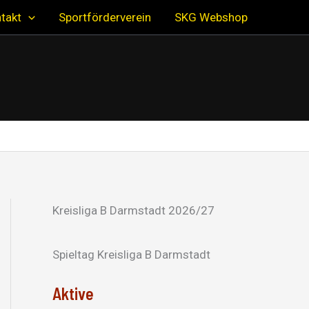
takt
Sportförderverein
SKG Webshop
Kreisliga B Darmstadt 2026/27
Spieltag Kreisliga B Darmstadt
Aktive