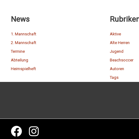
News
Rubrike
1. Mannschaft
Aktive
2. Mannschaft
Alte Herren
Termine
Jugend
Abteilung
Beachsoccer
Heimspielheft
Autoren
Tags