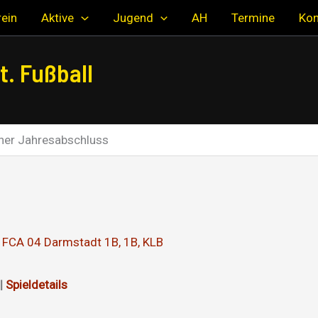
ein
Aktive
Jugend
AH
Termine
Kon
. Fußball
ner Jahresabschluss
. FCA 04 Darmstadt 1B
,
1B
,
KLB
|
Spieldetails