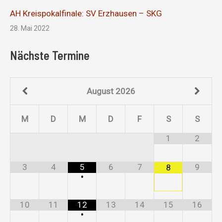
AH Kreispokalfinale: SV Erzhausen – SKG
28. Mai 2022
Nächste Termine
August
2026
M
D
M
D
F
S
S
1
2
3
4
5
6
7
9
8
•
10
11
12
13
14
15
16
•