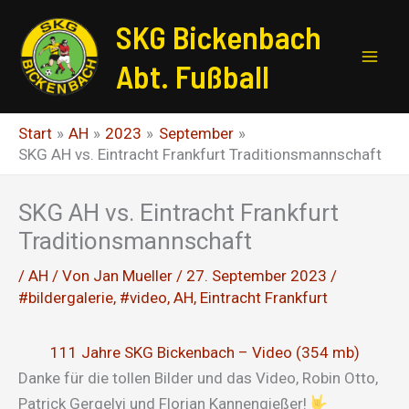
Zum
SKG Bickenbach
Inhalt
springen
Abt. Fußball
Start
AH
2023
September
SKG AH vs. Eintracht Frankfurt Traditionsmannschaft
SKG AH vs. Eintracht Frankfurt
Traditionsmannschaft
/
AH
/ Von
Jan Mueller
/
27. September 2023
/
#bildergalerie
,
#video
,
AH
,
Eintracht Frankfurt
111 Jahre SKG Bickenbach – Video (354 mb)
Danke für die tollen Bilder und das Video, Robin Otto,
Patrick Gergelyi und Florian Kannengießer!