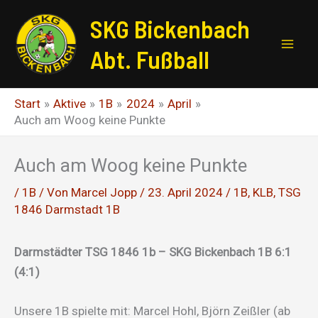
Zum
SKG Bickenbach
Inhalt
springen
Abt. Fußball
Start
Aktive
1B
2024
April
Auch am Woog keine Punkte
Auch am Woog keine Punkte
/
1B
/ Von
Marcel Jopp
/
23. April 2024
/
1B
,
KLB
,
TSG
1846 Darmstadt 1B
Darmstädter TSG 1846 1b – SKG Bickenbach 1B 6:1
(4:1)
Unsere 1B spielte mit: Marcel Hohl, Björn Zeißler (ab