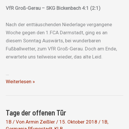
Alsbach
VfR Groß-Gerau – SKG Bickenbach 4:1 (2:1)
Nach der enttäuschenden Niederlage vergangene
Woche gegen den 1.FCA Darmstadt, ging es an
diesem Sonntag Auswärts, bei wunderbaren
Fußballwetter, zum VfR Groß-Gerau. Doch am Ende,
erwartete uns teilweise wieder, das alte Leid.
…
Erneute
Weiterlesen »
Niederlage
Tage der offenen Tür
1B
/ Von
Armin Zeißler
/
15. Oktober 2018
/
1B
,
Germania Pfungstadt
,
KLB