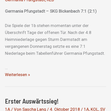
Germania Pfungstadt – SKG Bickenbach 7:1 (2:1)
Die Spiele der 1b stehen momentan unter der
Überschrift Tage der offenen Tür. Nach der 4:8
Heimniederlage gegen Sturm Darmstadt am
vergangenen Donnerstag setzte es eine 7:1
Niederlage beim Tabellenführer Germania Pfungstadt.
…
Tage
Weiterlesen »
der
offenen
Tür
Erster Auswärtssieg!
1A
/ Von
Sascha Lang
/
4. Oktober 2018
/
1A
,
KOL
,
SV