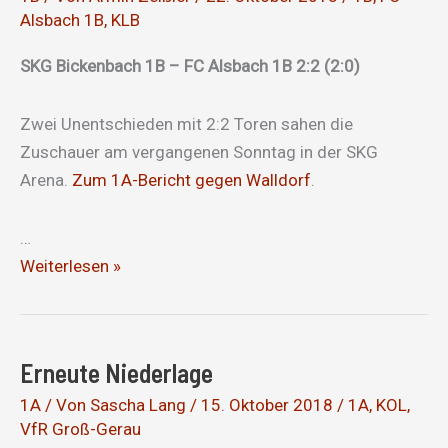
Alsbach 1B
,
KLB
Walldorf
SKG Bickenbach 1B – FC Alsbach 1B 2:2 (2:0)
Zwei Unentschieden mit 2:2 Toren sahen die
Zuschauer am vergangenen Sonntag in der SKG
Arena.
Zum 1A-Bericht gegen Walldorf
.
…
2:2
Weiterlesen »
Remis
gegen
die
Erneute Niederlage
Reserve
des
1A
/ Von
Sascha Lang
/
15. Oktober 2018
/
1A
,
KOL
,
VfR Groß-Gerau
FC