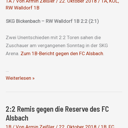
1A
/ Von
Armin Zeißler
/
22. Oktober 2018
/
1A
,
KOL
,
RW Walldorf 1B
SKG Bickenbach – RW Walldorf 1B 2:2 (2:1)
Zwei Unentschieden mit 2:2 Toren sahen die
Zuschauer am vergangenen Sonntag in der SKG
Arena.
Zum 1B-Bericht gegen den FC Alsbach
.
…
2:2
Weiterlesen »
Remis
gegen
die
2:2 Remis gegen die Reserve des FC
Reserve
Alsbach
von
RW
1B
/ Von
Armin Zeißler
/
22. Oktober 2018
/
1B
,
FC