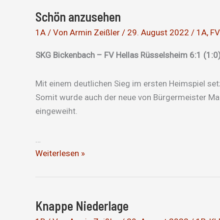
Schön anzusehen
1A
/ Von
Armin Zeißler
/
29. August 2022
/
1A
,
FV
SKG Bickenbach – FV Hellas Rüsselsheim 6:1 (1:0) 
Mit einem deutlichen Sieg im ersten Heimspiel se
Somit wurde auch der neue von Bürgermeister Mar
eingeweiht.
…
Schön
Weiterlesen »
anzusehen
Knappe Niederlage