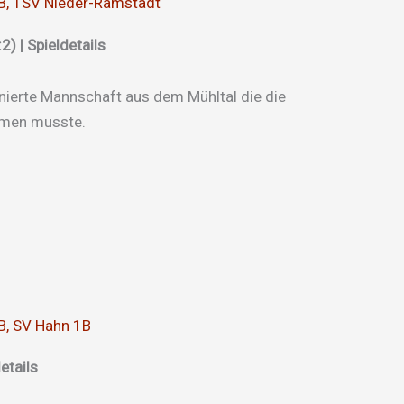
B
,
TSV Nieder-Ramstadt
) | Spieldetails
nierte Mannschaft aus dem Mühltal die die
hmen musste.
B
,
SV Hahn 1B
etails