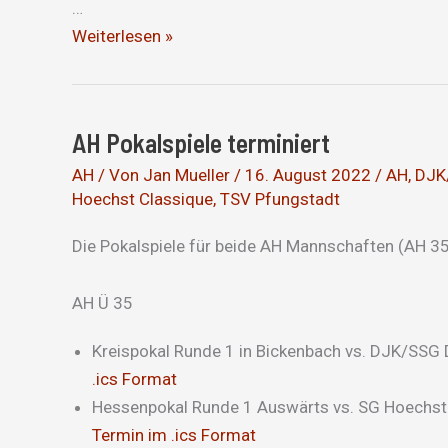
…
Niederlage
Weiterlesen »
bei
DJK/SSG
Darmstadt
AH Pokalspiele terminiert
AH
/ Von
Jan Mueller
/
16. August 2022
/
AH
,
DJK
Hoechst Classique
,
TSV Pfungstadt
Die Pokalspiele für beide AH Mannschaften (AH 35
AH Ü 35
Kreispokal Runde 1 in Bickenbach vs. DJK/SSG
.ics Format
Hessenpokal Runde 1 Auswärts vs. SG Hoechst
Termin im .ics Format