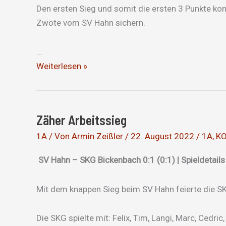
Den ersten Sieg und somit die ersten 3 Punkte kon
Zwote vom SV Hahn sichern.
…
Erster
Weiterlesen »
Sieg
der
Saison
Zäher Arbeitssieg
1A
/ Von
Armin Zeißler
/
22. August 2022
/
1A
,
K
SV Hahn – SKG Bickenbach 0:1 (0:1) | Spieldetails
Mit dem knappen Sieg beim SV Hahn feierte die SKG
Die SKG spielte mit: Felix, Tim, Langi, Marc, Cedric