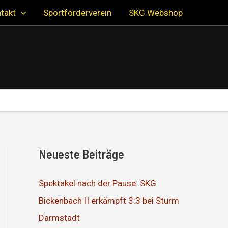
takt
Sportförderverein
SKG Webshop
Neueste Beiträge
Spektakel nach der Pause: SKG
Bickenbach II erkämpft 3:3 bei Sturm
Darmstadt