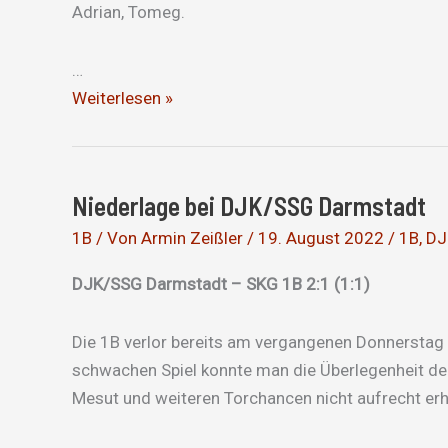
Adrian, Tomeg.
…
Zäher
Weiterlesen »
Arbeitssieg
Niederlage bei DJK/SSG Darmstadt
1B
/ Von
Armin Zeißler
/
19. August 2022
/
1B
,
DJ
DJK/SSG Darmstadt – SKG 1B 2:1 (1:1)
Die 1B verlor bereits am vergangenen Donnerstag 
schwachen Spiel konnte man die Überlegenheit der
Mesut und weiteren Torchancen nicht aufrecht erh