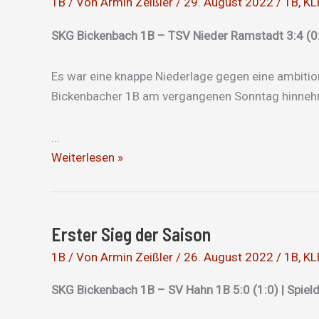
1B
/ Von
Armin Zeißler
/
29. August 2022
/
1B
,
KL
SKG Bickenbach 1B – TSV Nieder Ramstadt 3:4 (0:2
Es war eine knappe Niederlage gegen eine ambitio
Bickenbacher 1B am vergangenen Sonntag hinne
…
Knappe
Weiterlesen »
Niederlage
Erster Sieg der Saison
1B
/ Von
Armin Zeißler
/
26. August 2022
/
1B
,
KL
SKG Bickenbach 1B – SV Hahn 1B 5:0 (1:0) | Spield